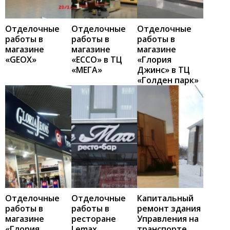
Отделочные
Отделочные
Отделочные
работы в
работы в
работы в
магазине
магазине
магазине
«GEOX»
«ECCO» в ТЦ
«Глория
«МЕГА»
Джинс» в ТЦ
«Голден парк»
Отделочные
Отделочные
Капитальный
работы в
работы в
ремонт здания
магазине
ресторане
Управления на
«Глория
Lemax
транспорте