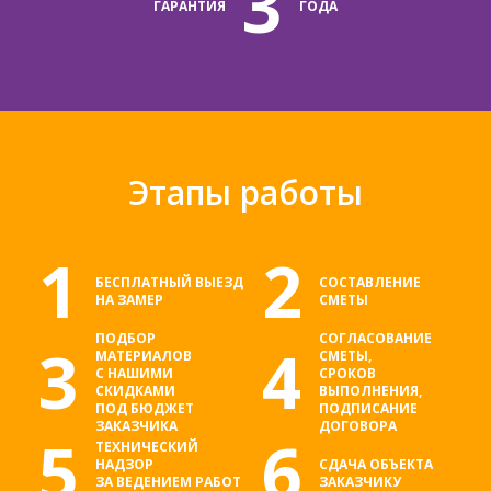
3
ГАРАНТИЯ
ГОДА
Этапы работы
1
2
БЕСПЛАТНЫЙ ВЫЕЗД
СОСТАВЛЕНИЕ
НА ЗАМЕР
СМЕТЫ
ПОДБОР
СОГЛАСОВАНИЕ
3
4
МАТЕРИАЛОВ
СМЕТЫ,
С НАШИМИ
СРОКОВ
СКИДКАМИ
ВЫПОЛНЕНИЯ,
ПОД БЮДЖЕТ
ПОДПИСАНИЕ
ЗАКАЗЧИКА
ДОГОВОРА
5
6
ТЕХНИЧЕСКИЙ
НАДЗОР
СДАЧА ОБЪЕКТА
ЗА ВЕДЕНИЕМ РАБОТ
ЗАКАЗЧИКУ