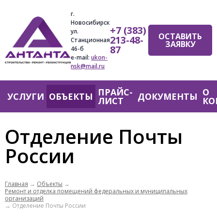
Jump
г.
to
Новосибирск
+7 (383)
navigation
ул.
ОСТАВИТЬ
213-48-
Станционная
ЗАЯВКУ
87
46-б
e-mail:
ukon-
nsk@mail.ru
ПРАЙС-
О
Главное
УСЛУГИ
ОБЪЕКТЫ
ДОКУМЕНТЫ
ЛИСТ
КО
меню
Отделение Почты
России
Главная
→
Объекты
→
Ремонт и отделка помещений федеральных и муниципальных
организаций
→
Отделение Почты России