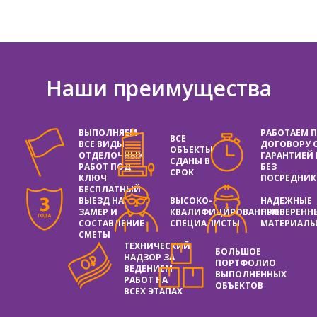
Наши преимущества
ВЫПОЛНЯЕМ
РАБОТАЕМ 
ВСЕ
ВСЕ ВИДЫ
ДОГОВОРУ 
ОБЪЕКТЫ
ОТДЕЛОЧНЫХ
ГАРАНТИЕЙ
СДАНЫ В
РАБОТ ПОД
БЕЗ
СРОК
КЛЮЧ
ПОСРЕДНИК
БЕСПЛАТНЫЙ
ВЫЕЗД НА
ВЫСОКО-
НАДЕЖНЫЕ
ЗАМЕР И
КВАЛИФИЦИРОВАННЫЕ
ПРОВЕРЕНН
СОСТАВЛЕНИЕ
СПЕЦИАЛИСТЫ
МАТЕРИАЛ
СМЕТЫ
ТЕХНИЧЕСКИЙ
БОЛЬШОЕ
НАДЗОР ЗА
ПОРТФОЛИО
ВЕДЕНИЕМ
ВЫПОЛНЕННЫХ
РАБОТ НА
ОБЪЕКТОВ
ВСЕХ ЭТАПАХ