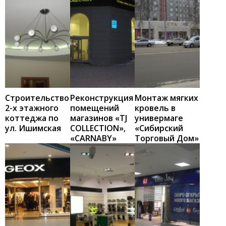
Строительство
Реконструкция
Монтаж мягких
2-х этажного
помещений
кровель в
коттеджа по
магазинов «TJ
универмаге
ул. Ишимская
COLLECTION»,
«Сибирский
«CARNABY»
Торговый Дом»