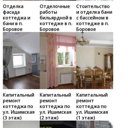
Отделка
Отделочные
Стоительство
фасада
работы
и отделка бани
коттеджа и
бильярдной в
с бассейном в
бани в п.
коттедже в п.
коттедже в п.
Боровое
Боровое
Боровое
Капитальный
Капитальный
Капитальный
ремонт
ремонт
ремонт
коттеджа по
коттеджа по
коттеджа по
ул. Ишимская
ул. Ишимская
ул. Ишимская
(3 этаж)
(2 этаж)
(1 этаж)