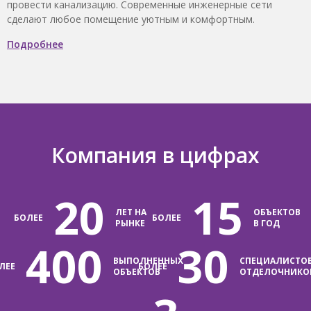
провести канализацию. Современные инженерные сети
сделают любое помещение уютным и комфортным.
Подробнее
Компания в цифрах
20
15
ЛЕТ НА
ОБЪЕКТОВ
БОЛЕЕ
БОЛЕЕ
РЫНКЕ
В ГОД
400
30
ВЫПОЛНЕННЫХ
СПЕЦИАЛИСТО
ЛЕЕ
БОЛЕЕ
ОБЪЕКТОВ
ОТДЕЛОЧНИКО