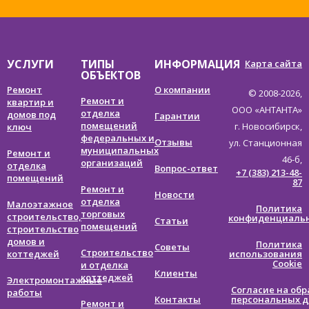
УСЛУГИ
ТИПЫ
ИНФОРМАЦИЯ
Карта сайта
ОБЪЕКТОВ
Ремонт
О компании
© 2008-
2026,
Ремонт и
квартир и
ООО «АНТАНТА»
отделка
домов под
Гарантии
помещений
г. Новосибирск,
ключ
федеральных и
Отзывы
ул. Станционная
муниципальных
Ремонт и
46-б,
организаций
отделка
Вопрос-ответ
+7 (383) 213-48-
помещений
87
Ремонт и
Новости
отделка
Малоэтажное
Политика
торговых
строительство,
конфиденциаль
Статьи
помещений
строительство
домов и
Политика
Советы
Строительство
коттеджей
использования
Cookie
и отделка
Клиенты
коттеджей
Электромонтажные
Согласие на обр
работы
Контакты
персональных 
Ремонт и