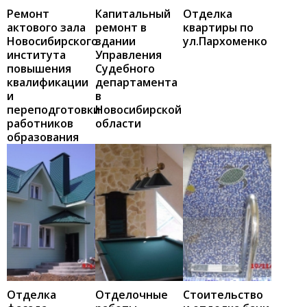
Ремонт
Капитальный
Отделка
актового зала
ремонт в
квартиры по
Новосибирского
здании
ул.Пархоменко
института
Управления
повышения
Судебного
квалификации
департамента
и
в
переподготовки
Новосибирской
работников
области
образования
Отделка
Отделочные
Стоительство