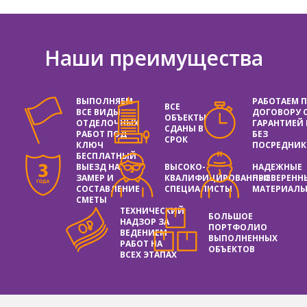
Наши преимущества
ВЫПОЛНЯЕМ
РАБОТАЕМ 
ВСЕ
ВСЕ ВИДЫ
ДОГОВОРУ 
ОБЪЕКТЫ
ОТДЕЛОЧНЫХ
ГАРАНТИЕЙ
СДАНЫ В
РАБОТ ПОД
БЕЗ
СРОК
КЛЮЧ
ПОСРЕДНИК
БЕСПЛАТНЫЙ
ВЫЕЗД НА
ВЫСОКО-
НАДЕЖНЫЕ
ЗАМЕР И
КВАЛИФИЦИРОВАННЫЕ
ПРОВЕРЕНН
СОСТАВЛЕНИЕ
СПЕЦИАЛИСТЫ
МАТЕРИАЛ
СМЕТЫ
ТЕХНИЧЕСКИЙ
БОЛЬШОЕ
НАДЗОР ЗА
ПОРТФОЛИО
ВЕДЕНИЕМ
ВЫПОЛНЕННЫХ
РАБОТ НА
ОБЪЕКТОВ
ВСЕХ ЭТАПАХ