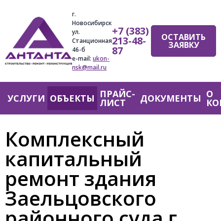
Jump
г.
to
Новосибирск
+7 (383)
navigation
ул.
ОСТАВИТЬ
213-48-
Станционная
ЗАЯВКУ
87
46-б
e-mail:
ukon-
nsk@mail.ru
ПРАЙС-
О
Главное
УСЛУГИ
ОБЪЕКТЫ
ДОКУМЕНТЫ
ЛИСТ
КО
меню
Комплексный
капитальный
ремонт здания
Заельцовского
районного суда г.