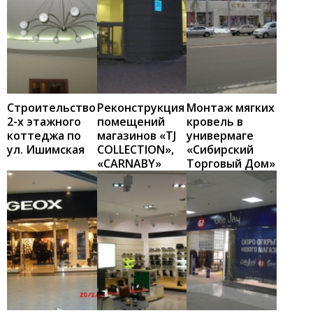
Строительство
Реконструкция
Монтаж мягких
2-х этажного
помещений
кровель в
коттеджа по
магазинов «TJ
универмаге
ул. Ишимская
COLLECTION»,
«Сибирский
«CARNABY»
Торговый Дом»