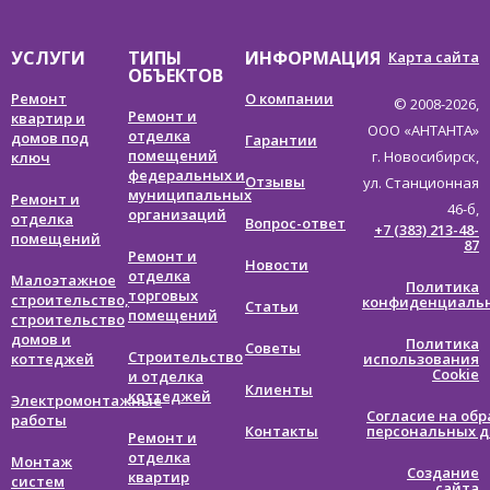
УСЛУГИ
ТИПЫ
ИНФОРМАЦИЯ
Карта сайта
ОБЪЕКТОВ
Ремонт
О компании
© 2008-
2026,
Ремонт и
квартир и
ООО «АНТАНТА»
отделка
домов под
Гарантии
помещений
г. Новосибирск,
ключ
федеральных и
Отзывы
ул. Станционная
муниципальных
Ремонт и
46-б,
организаций
отделка
Вопрос-ответ
+7 (383) 213-48-
помещений
87
Ремонт и
Новости
отделка
Малоэтажное
Политика
торговых
строительство,
конфиденциаль
Статьи
помещений
строительство
домов и
Политика
Советы
Строительство
коттеджей
использования
Cookie
и отделка
Клиенты
коттеджей
Электромонтажные
Согласие на обр
работы
Контакты
персональных 
Ремонт и
отделка
Монтаж
Создание
квартир
систем
сайта