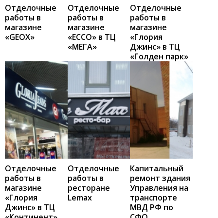
Отделочные
Отделочные
Отделочные
работы в
работы в
работы в
магазине
магазине
магазине
«GEOX»
«ECCO» в ТЦ
«Глория
«МЕГА»
Джинс» в ТЦ
«Голден парк»
Отделочные
Отделочные
Капитальный
работы в
работы в
ремонт здания
магазине
ресторане
Управления на
«Глория
Lemax
транспорте
Джинс» в ТЦ
МВД РФ по
«Континент»
СФО