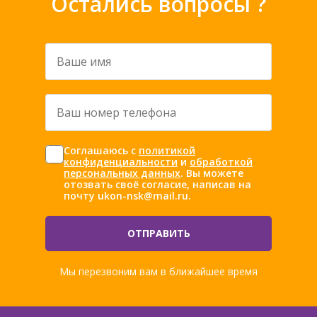
Остались вопросы ?
Ваше
имя
*
Ваш
номер
телефона
Согласие
Соглашаюсь с
политикой
*
*
конфиденциальности
и
обработкой
персональных данных
. Вы можете
отозвать своё согласие, написав на
почту ukon-nsk@mail.ru.