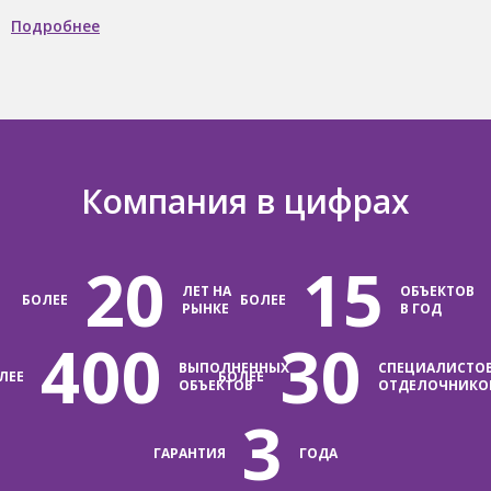
Подробнее
Компания в цифрах
20
15
ЛЕТ НА
ОБЪЕКТОВ
БОЛЕЕ
БОЛЕЕ
РЫНКЕ
В ГОД
400
30
ВЫПОЛНЕННЫХ
СПЕЦИАЛИСТО
ЛЕЕ
БОЛЕЕ
ОБЪЕКТОВ
ОТДЕЛОЧНИКО
3
ГАРАНТИЯ
ГОДА