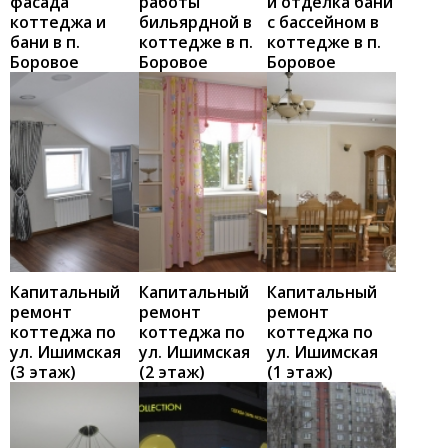
фасада
работы
и отделка бани
коттеджа и
бильярдной в
с бассейном в
бани в п.
коттедже в п.
коттедже в п.
Боровое
Боровое
Боровое
Капитальный
Капитальный
Капитальный
ремонт
ремонт
ремонт
коттеджа по
коттеджа по
коттеджа по
ул. Ишимская
ул. Ишимская
ул. Ишимская
(3 этаж)
(2 этаж)
(1 этаж)