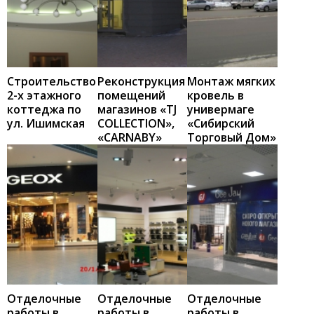
Строительство
Реконструкция
Монтаж мягких
2-х этажного
помещений
кровель в
коттеджа по
магазинов «TJ
универмаге
ул. Ишимская
COLLECTION»,
«Сибирский
«CARNABY»
Торговый Дом»
Отделочные
Отделочные
Отделочные
работы в
работы в
работы в