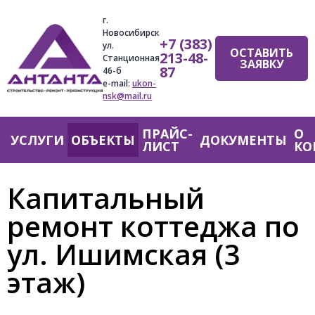
Jump
г.
to
Новосибирск
+7 (383)
navigation
ул.
ОСТАВИТЬ
213-48-
Станционная
ЗАЯВКУ
87
46-б
e-mail:
ukon-
nsk@mail.ru
ПРАЙС-
О
Главное
УСЛУГИ
ОБЪЕКТЫ
ДОКУМЕНТЫ
ЛИСТ
КО
меню
Капитальный
ремонт коттеджа по
ул. Ишимская (3
этаж)