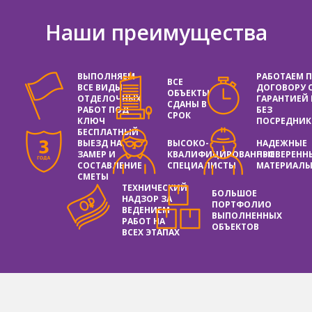
Наши преимущества
ВЫПОЛНЯЕМ
РАБОТАЕМ 
ВСЕ
ВСЕ ВИДЫ
ДОГОВОРУ 
ОБЪЕКТЫ
ОТДЕЛОЧНЫХ
ГАРАНТИЕЙ
СДАНЫ В
РАБОТ ПОД
БЕЗ
СРОК
КЛЮЧ
ПОСРЕДНИК
БЕСПЛАТНЫЙ
ВЫЕЗД НА
ВЫСОКО-
НАДЕЖНЫЕ
ЗАМЕР И
КВАЛИФИЦИРОВАННЫЕ
ПРОВЕРЕНН
СОСТАВЛЕНИЕ
СПЕЦИАЛИСТЫ
МАТЕРИАЛ
СМЕТЫ
ТЕХНИЧЕСКИЙ
БОЛЬШОЕ
НАДЗОР ЗА
ПОРТФОЛИО
ВЕДЕНИЕМ
ВЫПОЛНЕННЫХ
РАБОТ НА
ОБЪЕКТОВ
ВСЕХ ЭТАПАХ