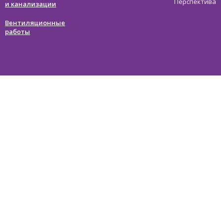
Перспектива
и канализации
Вентиляционные
работы