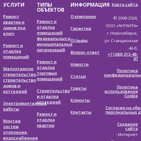
УСЛУГИ
ТИПЫ
ИНФОРМАЦИЯ
Карта сайта
ОБЪЕКТОВ
Ремонт
О компании
© 2008-
2026,
Ремонт и
квартир и
ООО «АНТАНТА»
отделка
домов под
Гарантии
помещений
г. Новосибирск,
ключ
федеральных и
Отзывы
ул. Станционная
муниципальных
Ремонт и
46-б,
организаций
отделка
Вопрос-ответ
+7 (383) 213-48-
помещений
87
Ремонт и
Новости
отделка
Малоэтажное
Политика
торговых
строительство,
конфиденциаль
Статьи
помещений
строительство
домов и
Политика
Советы
Строительство
коттеджей
использования
Cookie
и отделка
Клиенты
коттеджей
Электромонтажные
Согласие на обр
работы
Контакты
персональных 
Ремонт и
отделка
Монтаж
Создание
квартир
систем
сайта
отопления,
- Интернет
водоснабжения