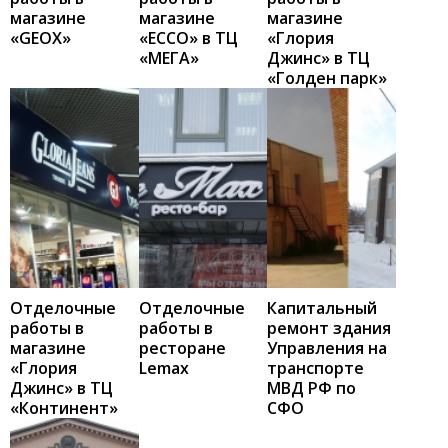
магазине
магазине
магазине
«GEOX»
«ECCO» в ТЦ
«Глория
«МЕГА»
Джинс» в ТЦ
«Голден парк»
Отделочные
Отделочные
Капитальный
работы в
работы в
ремонт здания
магазине
ресторане
Управления на
«Глория
Lemax
транспорте
Джинс» в ТЦ
МВД РФ по
«Континент»
СФО