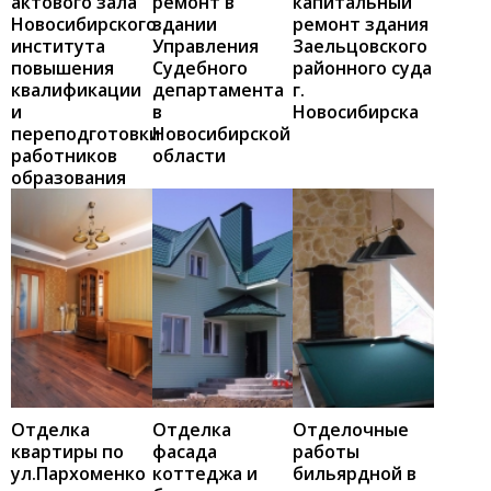
актового зала
ремонт в
капитальный
Новосибирского
здании
ремонт здания
института
Управления
Заельцовского
повышения
Судебного
районного суда
квалификации
департамента
г.
и
в
Новосибирска
переподготовки
Новосибирской
работников
области
образования
Отделка
Отделка
Отделочные
квартиры по
фасада
работы
ул.Пархоменко
коттеджа и
бильярдной в