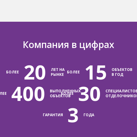
Компания в цифрах
20
15
ЛЕТ НА
ОБЪЕКТОВ
БОЛЕЕ
БОЛЕЕ
РЫНКЕ
В ГОД
400
30
ВЫПОЛНЕННЫХ
СПЕЦИАЛИСТО
ЛЕЕ
БОЛЕЕ
ОБЪЕКТОВ
ОТДЕЛОЧНИКО
3
ГАРАНТИЯ
ГОДА