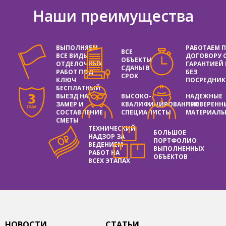
Наши преимущества
ВЫПОЛНЯЕМ
РАБОТАЕМ 
ВСЕ
ВСЕ ВИДЫ
ДОГОВОРУ 
ОБЪЕКТЫ
ОТДЕЛОЧНЫХ
ГАРАНТИЕЙ
СДАНЫ В
РАБОТ ПОД
БЕЗ
СРОК
КЛЮЧ
ПОСРЕДНИК
БЕСПЛАТНЫЙ
ВЫЕЗД НА
ВЫСОКО-
НАДЕЖНЫЕ
ЗАМЕР И
КВАЛИФИЦИРОВАННЫЕ
ПРОВЕРЕНН
СОСТАВЛЕНИЕ
СПЕЦИАЛИСТЫ
МАТЕРИАЛ
СМЕТЫ
ТЕХНИЧЕСКИЙ
БОЛЬШОЕ
НАДЗОР ЗА
ПОРТФОЛИО
ВЕДЕНИЕМ
ВЫПОЛНЕННЫХ
РАБОТ НА
ОБЪЕКТОВ
ВСЕХ ЭТАПАХ
НОВОСТИ
СТАТЬИ