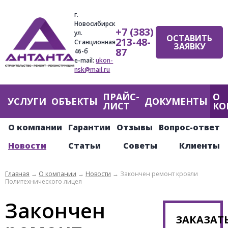
Jump
г.
to
Новосибирск
+7 (383)
navigation
ул.
ОСТАВИТЬ
213-48-
Станционная
ЗАЯВКУ
87
46-б
e-mail:
ukon-
nsk@mail.ru
ПРАЙС-
О
Главное
УСЛУГИ
ОБЪЕКТЫ
ДОКУМЕНТЫ
ЛИСТ
КО
меню
О компании
Гарантии
Отзывы
Вопрос-ответ
Новости
Статьи
Советы
Клиенты
Главная
→
О компании
→
Новости
→
Закончен ремонт кровли
Политехнического лицея
Вы
Закончен
здесь
ЗАКАЗАТ