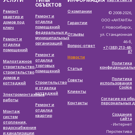
УСЛУГИ
ТИПЫ
ИНФОРМАЦИЯ
ОБЪЕКТОВ
Ремонт
О компании
© 2008-
2026,
Ремонт и
квартир и
ООО «АНТАНТА»
отделка
домов под
Гарантии
помещений
г. Новосибирск,
ключ
федеральных и
Отзывы
ул. Станционная
муниципальных
Ремонт и
46-б,
организаций
отделка
Вопрос-ответ
+7 (383) 213-48-
помещений
87
Ремонт и
Новости
отделка
Малоэтажное
Политика
торговых
строительство,
конфиденциаль
Статьи
помещений
строительство
домов и
Политика
Советы
Строительство
коттеджей
использования
Cookie
и отделка
Клиенты
коттеджей
Электромонтажные
Согласие на обр
работы
Контакты
персональных 
Ремонт и
отделка
Монтаж
Создание
квартир
систем
сайта
отопления,
- Интернет
водоснабжения
Перспектива
и канализации