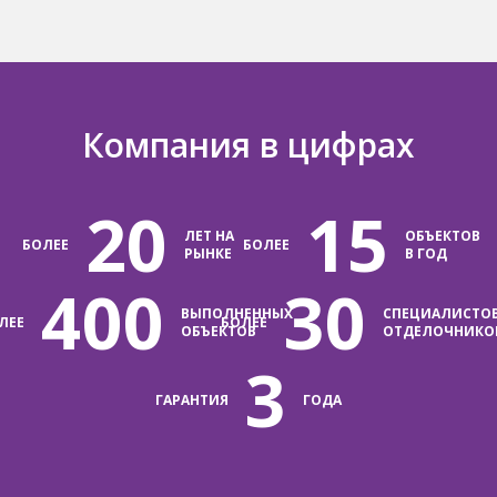
Компания в цифрах
20
15
ЛЕТ НА
ОБЪЕКТОВ
БОЛЕЕ
БОЛЕЕ
РЫНКЕ
В ГОД
400
30
ВЫПОЛНЕННЫХ
СПЕЦИАЛИСТО
ЛЕЕ
БОЛЕЕ
ОБЪЕКТОВ
ОТДЕЛОЧНИКО
3
ГАРАНТИЯ
ГОДА