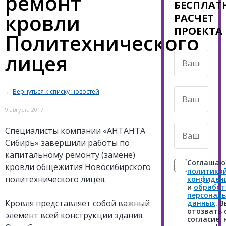
ремонт
БЕСПЛАТ
кровли
РАСЧЕТ
ПРОЕКТА
Политехнического
лицея
Ваше
имя
*
←
Вернуться к списку новостей
Ваш
номер
9 августа 2017
телефона
*
Ваш
Специалисты компании «АНТАНТА
E-
Сибирь» завершили работы по
mail
капитальному ремонту (замене)
Согласие
Соглашаюс
*
кровли общежития Новосибирского
*
политико
политехнического лицея.
конфиден
и
обработ
персонал
Кровля представляет собой важный
данных
. 
отозвать 
элемент всей конструкции здания.
согласие,