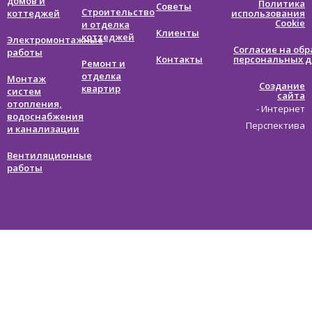
домов и
Политика
Советы
Строительство
коттеджей
использования
Cookie
и отделка
Клиенты
коттеджей
Электромонтажные
Согласие на обр
работы
Контакты
персональных 
Ремонт и
отделка
Монтаж
Создание
квартир
систем
сайта
отопления,
- Интернет
водоснабжения
Перспектива
и канализации
Вентиляционные
работы