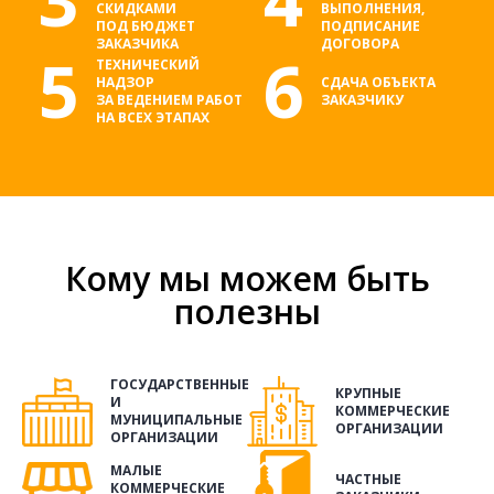
СКИДКАМИ
ВЫПОЛНЕНИЯ,
ПОД БЮДЖЕТ
ПОДПИСАНИЕ
ЗАКАЗЧИКА
ДОГОВОРА
5
6
ТЕХНИЧЕСКИЙ
НАДЗОР
СДАЧА ОБЪЕКТА
ЗА ВЕДЕНИЕМ РАБОТ
ЗАКАЗЧИКУ
НА ВСЕХ ЭТАПАХ
Кому мы можем быть
полезны
ГОСУДАРСТВЕННЫЕ
КРУПНЫЕ
И
КОММЕРЧЕСКИЕ
МУНИЦИПАЛЬНЫЕ
ОРГАНИЗАЦИИ
ОРГАНИЗАЦИИ
МАЛЫЕ
ЧАСТНЫЕ
КОММЕРЧЕСКИЕ