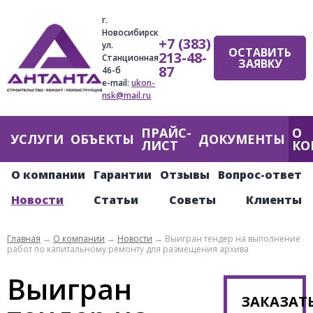
Jump
г.
to
Новосибирск
+7 (383)
navigation
ул.
ОСТАВИТЬ
213-48-
Станционная
ЗАЯВКУ
87
46-б
e-mail:
ukon-
nsk@mail.ru
ПРАЙС-
О
Главное
УСЛУГИ
ОБЪЕКТЫ
ДОКУМЕНТЫ
ЛИСТ
КО
меню
О компании
Гарантии
Отзывы
Вопрос-ответ
Новости
Статьи
Советы
Клиенты
Главная
→
О компании
→
Новости
→
Выигран тендер на выполнение
работ по капитальному ремонту для размещения архива
Вы
Выигран
здесь
ЗАКАЗАТ