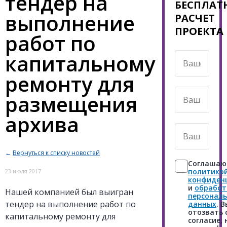
тендер на
БЕСПЛАТ
выполнение
РАСЧЕТ
ПРОЕКТА
работ по
капитальному
Ваше
имя
ремонту для
*
Ваш
размещения
номер
архива
телефона
*
Ваш
E-
←
Вернуться к списку новостей
mail
Согласие
Соглашаюс
*
*
политико
23 июля 2017
конфиден
и
обработ
Нашей компанией был выигран
персонал
тендер на выполнение работ по
данных
. 
отозвать 
капитальному ремонту для
согласие,