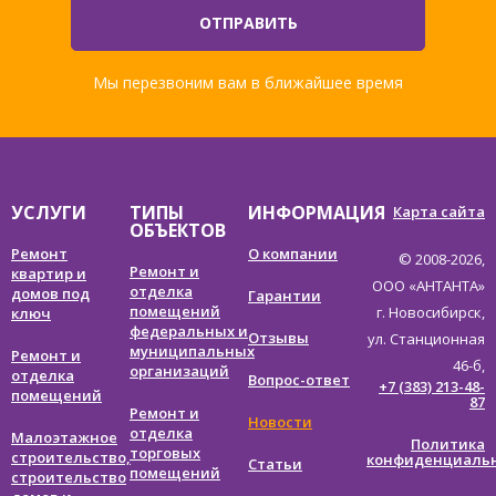
УСЛУГИ
ТИПЫ
ИНФОРМАЦИЯ
Карта сайта
ОБЪЕКТОВ
Ремонт
О компании
© 2008-
2026,
Ремонт и
квартир и
ООО «АНТАНТА»
отделка
домов под
Гарантии
помещений
г. Новосибирск,
ключ
федеральных и
Отзывы
ул. Станционная
муниципальных
Ремонт и
46-б,
организаций
отделка
Вопрос-ответ
+7 (383) 213-48-
помещений
87
Ремонт и
Новости
отделка
Малоэтажное
Политика
торговых
строительство,
конфиденциаль
Статьи
помещений
строительство